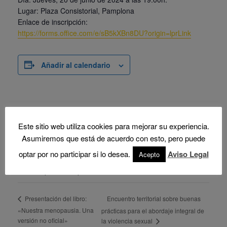
Lugar: Plaza Consistorial, Pamplona
Enlace de inscripción:
https://forms.office.com/e/sB5kXBn8DU?origin=lprLink
Añadir al calendario
DETALLES
Este sitio web utiliza cookies para mejorar su experiencia.
Fecha:
Asumiremos que está de acuerdo con esto, pero puede
20 junio, 2024
optar por no participar si lo desea.
Aviso Legal
Acepto
Hora:
7:00 pm - 9:00 pm
Encuentro territorial sobre buenas
Presentación del libro:
«Nuestra menopausia. Una
prácticas para el abordaje integral de
versión no oficial»
la violencia sexual