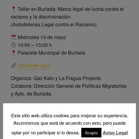
Taller en Burlada: Marco legal de lucha contra el
racismo y la discriminación
(Autodefensa Legal contra el Racismo)
Miércoles 13 de mayo
10:00 – 13:00 h
Palacete Municipal de Burlada
Inscríbete aquí:
Organiza: Gaz Kalo y La Fragua Projects.
Colabora: Dirección General de Políticas Migratorias
y Ayto. de Burlada.
Este sitio web utiliza cookies para mejorar su experiencia.
Añadir al calendario
Asumiremos que está de acuerdo con esto, pero puede
optar por no participar si lo desea.
Aviso Legal
Acepto