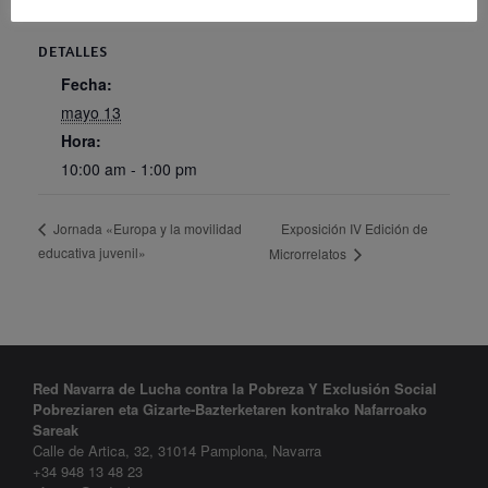
DETALLES
Fecha:
mayo 13
Hora:
10:00 am - 1:00 pm
Exposición IV Edición de
Jornada «Europa y la movilidad
educativa juvenil»
Microrrelatos
Red Navarra de Lucha contra la Pobreza Y Exclusión Social
Pobreziaren eta Gizarte-Bazterketaren kontrako Nafarroako
Sareak
Calle de Artica, 32, 31014 Pamplona, Navarra
+34 948 13 48 23